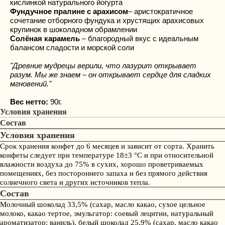
кислинкой натурального йогурта
Фундучное пралине с арахисом
– аристократичное
сочетание отборного фундука и хрустящих арахисовых
крупинок в шоколадном обрамлении
Солёная карамель
– благородный вкус с идеальным
балансом сладости и морской соли
"Древние мудрецы верили, что лазурит открывает
разум. Мы же знаем – он открывает сердце для сладких
мгновений."
Вес нетто:
90г.
Условия хранения
Состав
Условия хранения
Срок хранения конфет до 6 месяцев и зависит от сорта. Хранить
конфеты следует при температуре 18±3 °С и при относительной
влажности воздуха до 75% в сухих, хорошо проветриваемых
помещениях, без постороннего запаха и без прямого действия
солнечного света и других источников тепла.
Состав
Молочный шоколад 33,5% (сахар, масло какао, сухое цельное
молоко, какао тертое, эмульгатор: cоевый лецитин, натуральный
ароматизатор: ваниль), белый шоколад 25,9% (сахар, масло какао