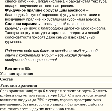
спелой клубники. Легкая кислинка и бархатистая текстура
подарят ощущение летнего настроения.
Фундучное пралине с хрустящим арахисом
–
благородный вкус обжаренного фундука в сочетании с
воздушным пралине и хрустящими кусочками арахиса.
Соленая карамель
– насыщенный сливочно-
карамельный вкус с благородной щепоткой морской соли.
Тающая во рту текстура и гармония сладости и легкой
солоноватости покорят даже самых взыскательных
гурманов.
Подарите себе или близким незабываемый вкусовой
опыт с конфетами "Рубин" – где каждая деталь
продумана до совершенства!
Вес нетто:
90г.
Условия хранения
Состав
Условия хранения
Срок хранения конфет до 6 месяцев и зависит от сорта. Хранить
конфеты следует при температуре 18±3 °С и при относительной
влажности воздуха до 75% в сухих, хорошо проветриваемых
помещениях, без постороннего запаха и без прямого действия
солнечного света и других источников тепла.