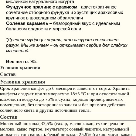
кислинкой натурального йогурта
Фундучное пралине с арахисом
– аристократичное
сочетание отборного фундука и хрустящих арахисовых
крупинок в шоколадном обрамлении
Солёная карамель
– благородный вкус с идеальным
балансом сладости и морской соли
"Древние мудрецы верили, что лазурит открывает
разум. Мы же знаем – он открывает сердце для сладких
мгновений."
Вес нетто:
90г.
Условия хранения
Состав
Условия хранения
Срок хранения конфет до 6 месяцев и зависит от сорта. Хранить
конфеты следует при температуре 18±3 °С и при относительной
влажности воздуха до 75% в сухих, хорошо проветриваемых
помещениях, без постороннего запаха и без прямого действия
солнечного света и других источников тепла.
Состав
Молочный шоколад 33,5% (сахар, масло какао, сухое цельное
молоко, какао тертое, эмульгатор: cоевый лецитин, натуральный
ароматизатор: ваниль), белый шоколад 25,9% (сахар, масло какао