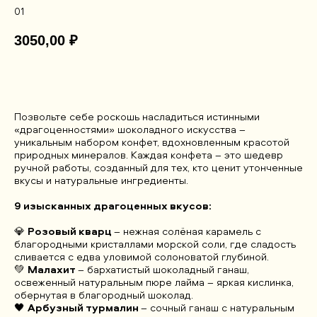
01
3050,00
₽
ДОБАВИТЬ В КОРЗИНУ
Позвольте себе роскошь насладиться истинными
«драгоценностями» шоколадного искусства –
уникальным набором конфет, вдохновленным красотой
природных минералов. Каждая конфета – это шедевр
ручной работы, созданный для тех, кто ценит утонченные
вкусы и натуральные ингредиенты.
9 изысканных драгоценных вкусов:
💎
Розовый кварц
– нежная солёная карамель с
благородными кристаллами морской соли, где сладость
сливается с едва уловимой солоноватой глубиной.
💚
Малахит
– бархатистый шоколадный ганаш,
освеженный натуральным пюре лайма – яркая кислинка,
обернутая в благородный шоколад.
🖤
Арбузный турмалин
– сочный ганаш с натуральным