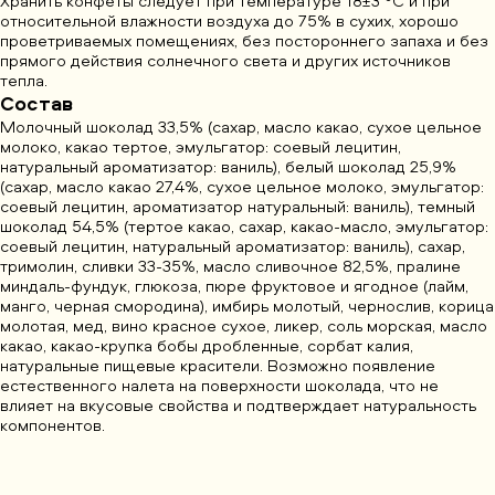
Хранить конфеты следует при температуре 18±3 °С и при
относительной влажности воздуха до 75% в сухих, хорошо
проветриваемых помещениях, без постороннего запаха и без
прямого действия солнечного света и других источников
тепла.
Состав
Молочный шоколад 33,5% (сахар, масло какао, сухое цельное
молоко, какао тертое, эмульгатор: cоевый лецитин,
натуральный ароматизатор: ваниль), белый шоколад 25,9%
(сахар, масло какао 27,4%, сухое цельное молоко, эмульгатор:
соевый лецитин, ароматизатор натуральный: ваниль), темный
шоколад 54,5% (тертое какао, сахар, какао-масло, эмульгатор:
соевый лецитин, натуральный ароматизатор: ваниль), сахар,
тримолин, сливки 33-35%, масло сливочное 82,5%, пралине
миндаль-фундук, глюкоза, пюре фруктовое и ягодное (лайм,
манго, черная смородина), имбирь молотый, чернослив, корица
молотая, мед, вино красное сухое, ликер, соль морская, масло
какао, какао-крупка бобы дробленные, сорбат калия,
натуральные пищевые красители. Возможно появление
естественного налета на поверхности шоколада, что не
влияет на вкусовые свойства и подтверждает натуральность
компонентов.