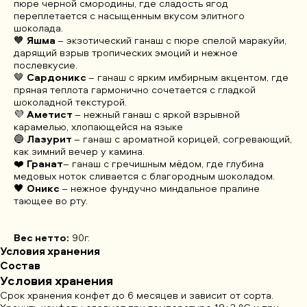
пюре черной смородины, где сладость ягод
переплетается с насыщенным вкусом элитного
шоколада.
🧡
Яшма
– экзотический ганаш с пюре спелой маракуйи,
дарящий взрыв тропических эмоций и нежное
послевкусие.
🤎
Сардоникс
– ганаш с ярким имбирным акцентом, где
пряная теплота гармонично сочетается с гладкой
шоколадной текстурой.
💜
Аметист
– нежный ганаш с яркой взрывной
карамелью, хлопающейся на языке
🔵
Лазурит
– ганаш с ароматной корицей, согревающий,
как зимний вечер у камина.
❤️
Гранат
– ганаш с гречишным мёдом, где глубина
медовых ноток сливается с благородным шоколадом.
🖤
Оникс
– нежное фундучно миндальное пралине
тающее во рту.
Вес нетто:
90г.
Условия хранения
Состав
Условия хранения
Срок хранения конфет до 6 месяцев и зависит от сорта.