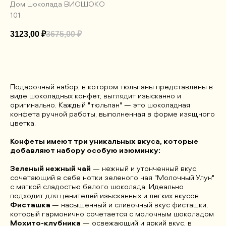
Дом шоколада ВИОШОКО
101
3123,00
₽
3675,00
₽
ДОБАВИТЬ В КОРЗИНУ
Подарочный набор, в котором тюльпаны представлены в
виде шоколадных конфет, выглядит изысканно и
оригинально. Каждый "тюльпан" — это шоколадная
конфета ручной работы, выполненная в форме изящного
цветка.
Конфеты имеют три уникальных вкуса, которые
добавляют набору особую изюминку:
Зеленый нежный чай
— нежный и утонченный вкус,
сочетающий в себе нотки зеленого чая "Молочный Улун"
с мягкой сладостью белого шоколада. Идеально
подходит для ценителей изысканных и легких вкусов.
Фисташка
— насыщенный и сливочный вкус фисташки,
который гармонично сочетается с молочным шоколадом
Мохито-клубника
— освежающий и яркий вкус, в