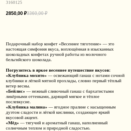
3160125
2850,00
₽
3360,00
₽
ДОБАВИТЬ В КОРЗИНУ
Подарочный набор конфет «Весеннее тяготение» — это
настоящая симфония вкуса, воплощённая в изысканных
шоколадных конфетах ручной работы из молочного
бельгийского шоколада.
Погрузитесь в яркое весеннее путешествие вкусов:
«Клубника мохито»
— освежающий ганаш с нотами сочной
клубники и лёгкой мятной прохлады, словно первый тёплый
ветер весны.
«Бейлис»
— нежный сливочный ганаш с бархатистыми
ликёрными оттенками, дарящий мягкое и тёплое
послевкусие.
«Клубника малина»
— ягодное пралине с насыщенным
дуэтом сладости и лёгкой кислинки, создающее яркий
вкусовой акцент.
«Мёд»
— тягучий и ароматный ганаш, наполненный
солнечным теплом и природной сладостью.