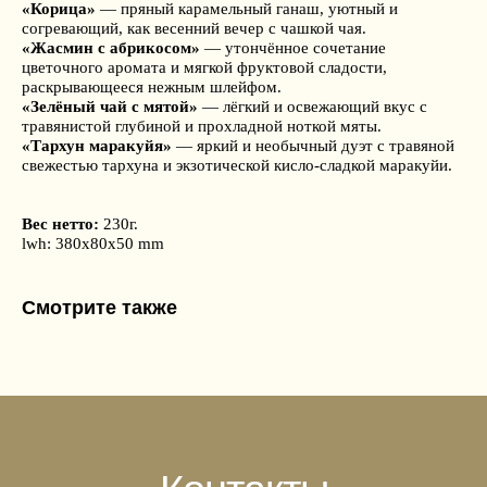
«Корица»
— пряный карамельный ганаш, уютный и
согревающий, как весенний вечер с чашкой чая.
«Жасмин с абрикосом»
— утончённое сочетание
цветочного аромата и мягкой фруктовой сладости,
раскрывающееся нежным шлейфом.
«Зелёный чай с мятой»
— лёгкий и освежающий вкус с
травянистой глубиной и прохладной ноткой мяты.
«Тархун маракуйя»
— яркий и необычный дуэт с травяной
свежестью тархуна и экзотической кисло-сладкой маракуйи.
Вес нетто:
230г.
lwh: 380x80x50 mm
Смотрите также