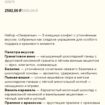
03975
2592,00
₽
3050,00
₽
ДОБАВИТЬ В КОРЗИНУ
Набор «Ожерелье» — 9 изящных конфет с утончённым
вкусом, собранных как сладкое украшение для особого
подарка и красивого момента.
Палитра вкусов:
Гранатовое вино
— насыщенный шоколадный ганаш с
фруктовой кислинкой граната и лёгким винным акцентом
— ярко, элегантно, освежающе.
Базилик
— утончённое сочетание свежего базилика и
шоколадной основы — ароматно, сдержанно, необычно.
Пьяная вишня
— сочное вишнёвое пюре в мягком
шоколадном ганаше с лёгкой алкогольной ноткой —
насыщенно и игриво.
Ваниль карамель
— бархатистый молочный шоколад с
карамельной начинкой и ванильными акцентами —
тёплый, мягкий и уютный.
Пралине с арахисом
— хрустящее пралине с ореховым