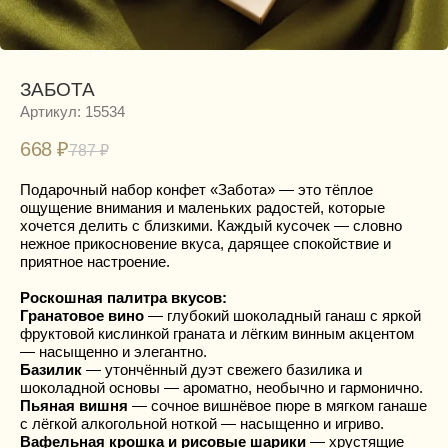
ЗАБОТА
Артикул:
15534
668
₽
787
₽
Подарочный набор конфет «Забота» — это тёплое
ощущение внимания и маленьких радостей, которые
хочется делить с близкими. Каждый кусочек — словно
нежное прикосновение вкуса, дарящее спокойствие и
приятное настроение.
Роскошная палитра вкусов:
Гранатовое вино
— глубокий шоколадный ганаш с яркой
фруктовой кислинкой граната и лёгким винным акцентом
— насыщенно и элегантно.
Базилик
— утончённый дуэт свежего базилика и
шоколадной основы — ароматно, необычно и гармонично.
Пьяная вишня
— сочное вишнёвое пюре в мягком ганаше
с лёгкой алкогольной ноткой — насыщенно и игриво.
Вафельная крошка и рисовые шарики
— хрустящие